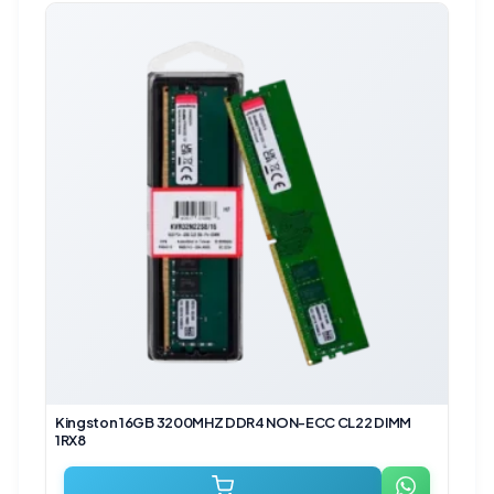
Kingston 16GB 3200MHZ DDR4 NON-ECC CL22 DIMM
1RX8