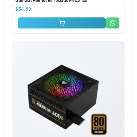
Gamdias Hermes E8 Teclado Mecánico
$
34.99