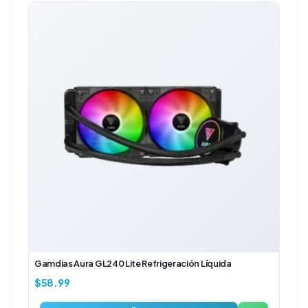
Gamdias Aura GL240 Lite Refrigeración Líquida
$
58.99