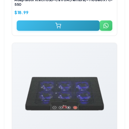
550
$
18.99