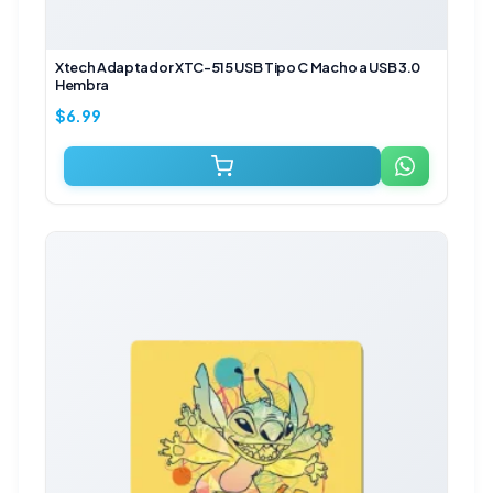
Xtech Adaptador XTC-515 USB Tipo C Macho a USB 3.0
Hembra
$
6.99