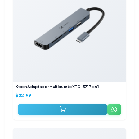
Xtech Adaptador Multipuerto XTC-571 7 en 1
$
22.99