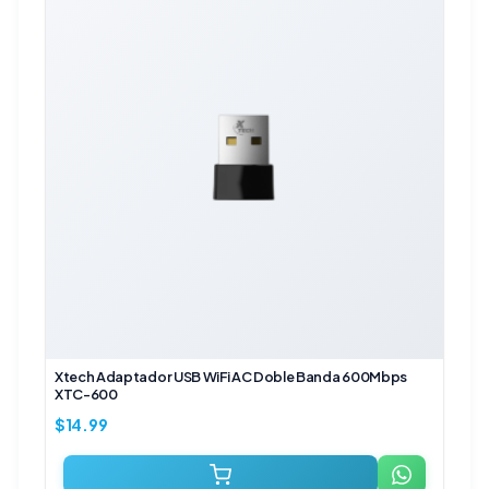
Xtech Adaptador USB WiFi AC Doble Banda 600Mbps
XTC-600
$
14.99