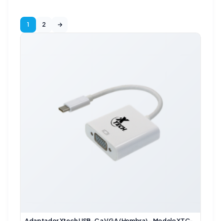
1
2
→
Adaptador Xtech USB-C a VGA (Hembra) – Modelo XTC-