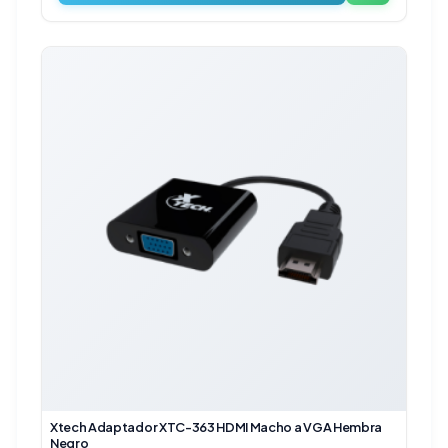
Xtech Adaptador XTC-363 HDMI Macho a VGA Hembra
Negro