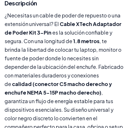
Descripción
¿Necesitas un cable de poder de repuesto o una
extensión universal? El
Cable XTech Adaptador
de Poder Kit 3-Pin
es la solución confiable y
segura. Con una longitud de
1.8 metros
, te
brinda la libertad de colocar tu laptop, monitor o
fuente de poder donde lo necesites sin
depender de la ubicación del enchufe. Fabricado
con materiales duraderos y conexiones
de
calidad (conector C5 macho derecho y
enchufe NEMA 5-15P macho derecho)
,
garantiza un flujo de energía estable para tus
dispositivos esenciales. Su diseño universal y
color negro discreto lo convierten en el
compañero perfecto para la casa, oficina o setup