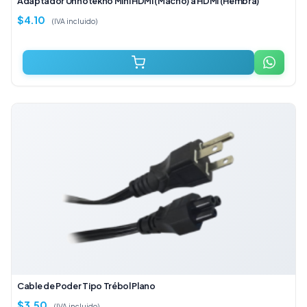
Adaptador Unnotekno Mini HDMI (Macho) a HDMI (Hembra)
$
4.10
(IVA incluido)
Cable de Poder Tipo Trébol Plano
$
3.50
(IVA incluido)