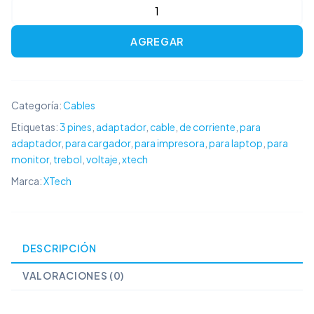
XTech
Adaptador
AGREGAR
de
poder
Kit
3-
Categoría:
Cables
Pin
Etiquetas:
3 pines
,
adaptador
,
cable
,
de corriente
,
para
Universal
adaptador
,
para cargador
,
para impresora
,
para laptop
,
para
cantidad
monitor
,
trebol
,
voltaje
,
xtech
Marca:
XTech
DESCRIPCIÓN
VALORACIONES (0)