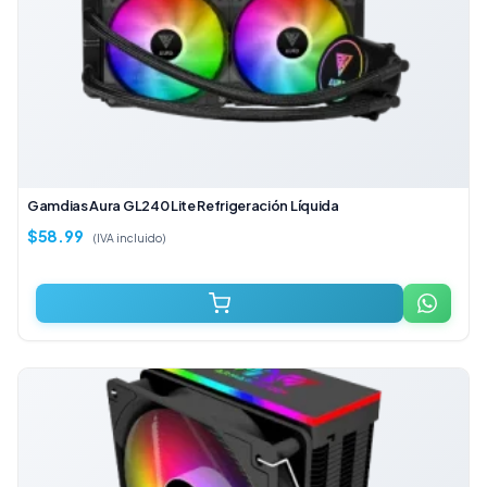
Gamdias Aura GL240 Lite Refrigeración Líquida
$
58.99
(IVA incluido)