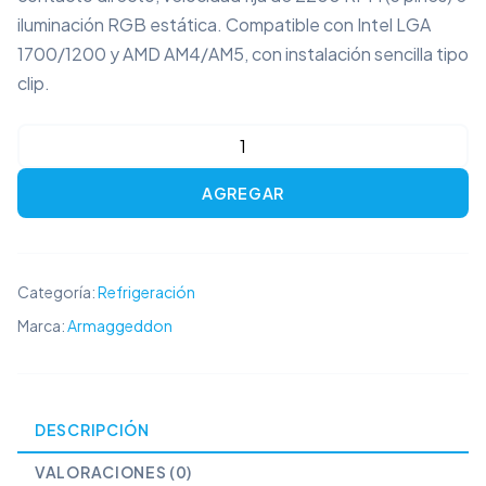
iluminación RGB estática. Compatible con Intel LGA
1700/1200 y AMD AM4/AM5, con instalación sencilla tipo
clip.
Armaggeddon
Blizard
AGREGAR
1
White
CPU
Cooler
Categoría:
Refrigeración
cantidad
Marca:
Armaggeddon
DESCRIPCIÓN
VALORACIONES (0)