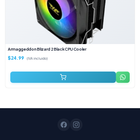
Armaggeddon Blizard 2 Black CPU Cooler
$
24.99
(IVA incluido)