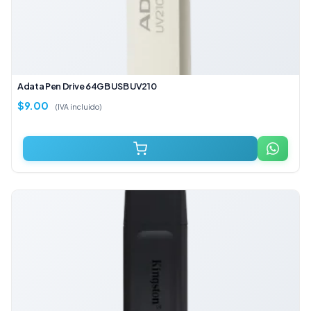
Adata Pen Drive 64GB USB UV210
$
9.00
(IVA incluido)