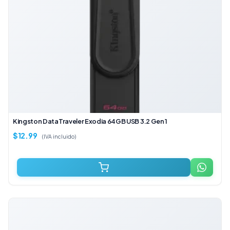
Kingston DataTraveler Exodia 64GB USB 3.2 Gen 1
$
12.99
(IVA incluido)