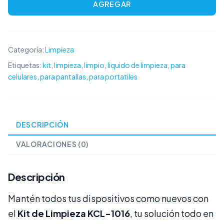
AGREGAR
limpieza
KCL-
1016
cantidad
Categoría:
Limpieza
Etiquetas:
kit
,
limpieza
,
limpio
,
liquido de limpieza
,
para
celulares
,
para pantallas
,
para portatiles
DESCRIPCIÓN
VALORACIONES (0)
Descripción
Mantén todos tus dispositivos como nuevos con
el
Kit de Limpieza KCL-1016
, tu solución todo en