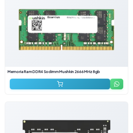
Memoria Ram DDR4 Sodimm Mushkin 2666 MHz 8gb