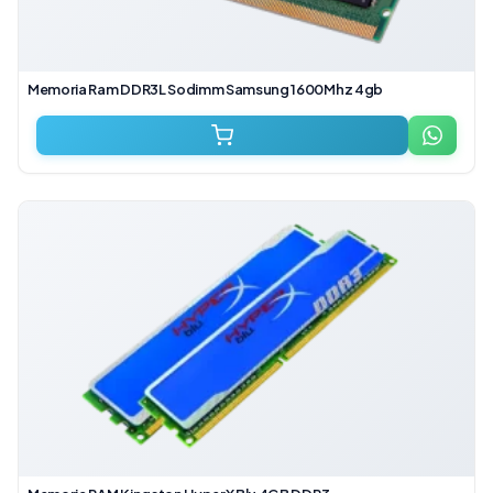
Memoria Ram DDR3L Sodimm Samsung 1600Mhz 4gb