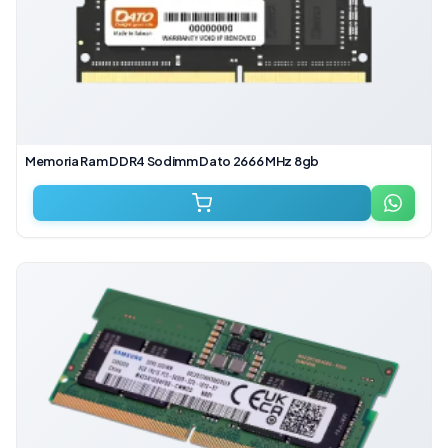
Memoria Ram DDR4 Sodimm Dato 2666 MHz 8gb