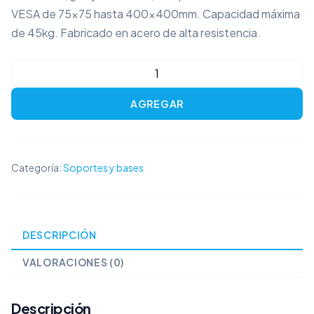
VESA de 75×75 hasta 400x400mm. Capacidad máxima
de 45kg. Fabricado en acero de alta resistencia.
Soporte
de
AGREGAR
Pared
HBX400
para
TV
Categoría:
Soportes y bases
14"
a
65"
DESCRIPCIÓN
Movible
Articulado
VALORACIONES (0)
Full
Motion
Descripción
cantidad